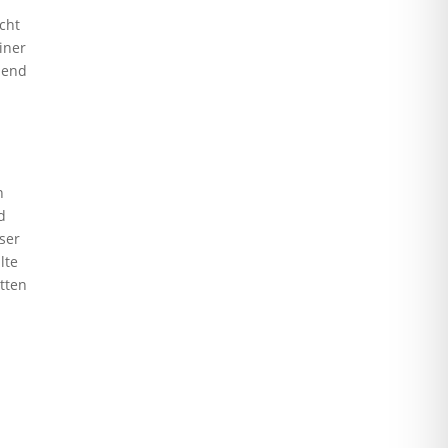
cht
iner
hend
n
d
eser
lte
tten
e